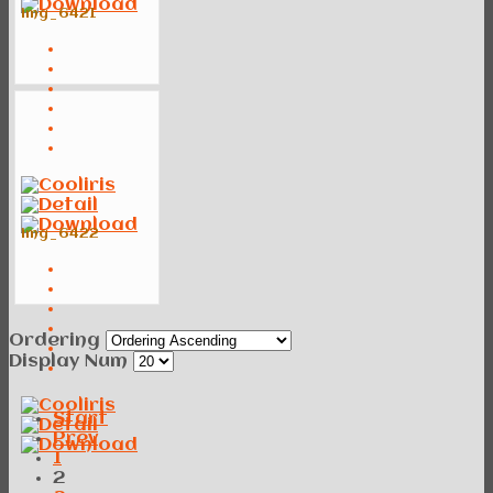
img_6421
img_6422
Ordering
Display Num
Start
Prev
1
2