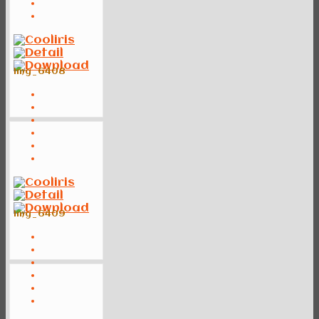
img_6408
img_6409