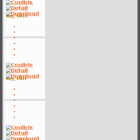
img_6410
img_6411