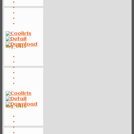
img_6415
img_6416