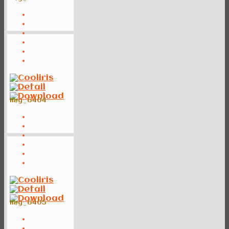
img_6404
img_6405