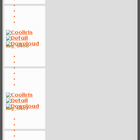
img_6406
img_6407