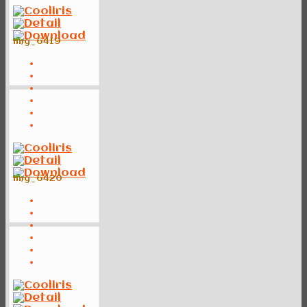
img_6419
img_6420