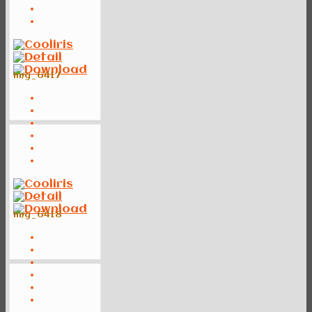
img_6417
img_6418