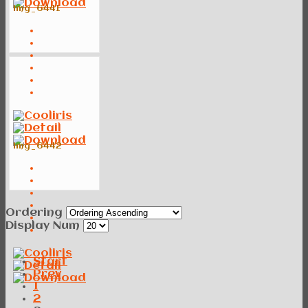
img_6441
img_6442
Ordering
Display Num
Start
Prev
1
2