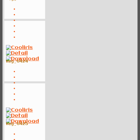
img_6424
img_6425