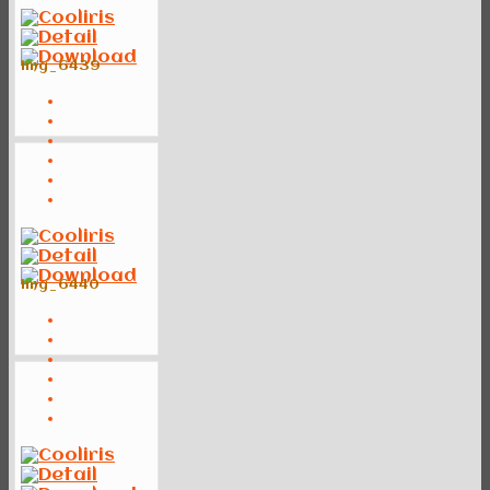
img_6439
img_6440