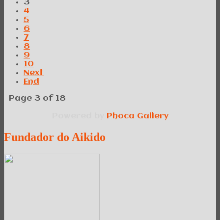
3
4
5
6
7
8
9
10
Next
End
Page 3 of 18
Powered by
Phoca
Gallery
Fundador
do Aikido