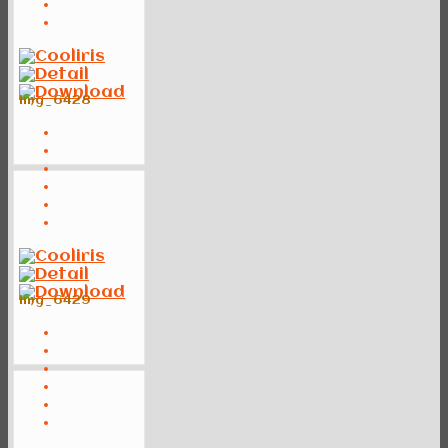
img_6428
img_6429