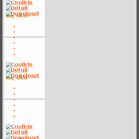
img_6430
img_6431