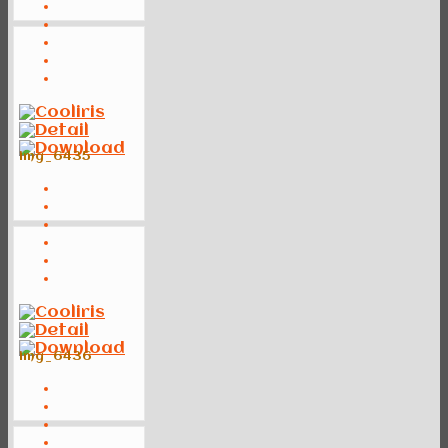
img_6435
img_6436