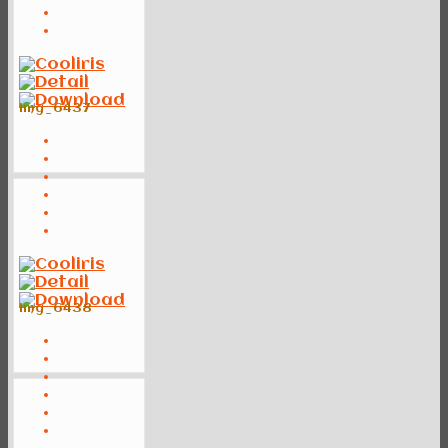
img_6437
img_6438