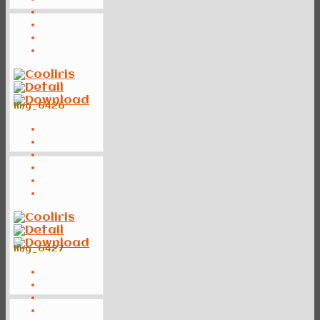
img_6426
img_6427