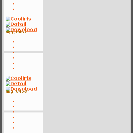
img_6457
img_6458