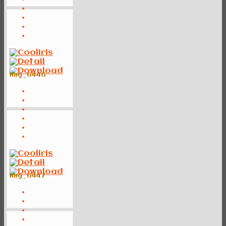
img_6446
img_6447