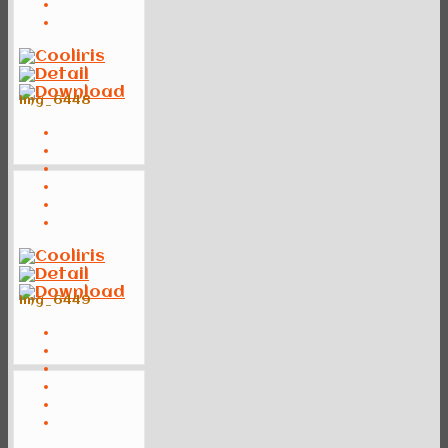
img_6448
img_6449