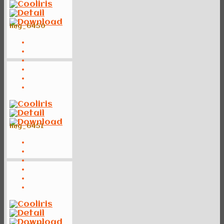
img_6450
img_6451