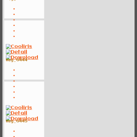
img_6444
img_6445