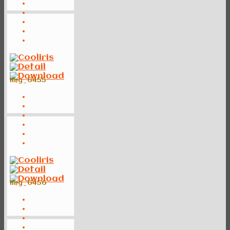
img_6455
img_6456