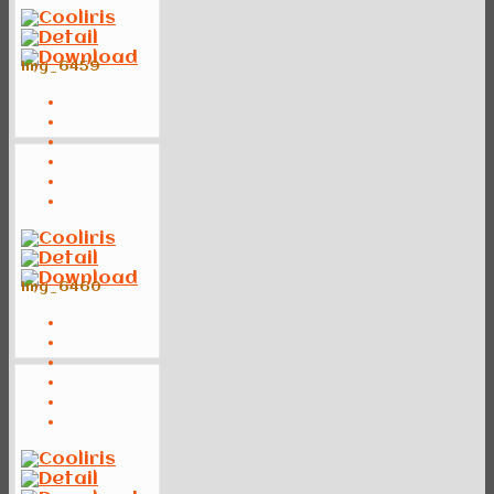
img_6459
img_6460