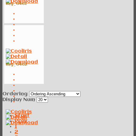
img_6461
img_6462
Ordering
Display Num
Start
Prev
1
2